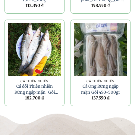
112.350
₫
158.550
₫
350g
CÁ THIÊN NHIÊN
CÁ THIÊN NHIÊN
Cá đối Thiên nhiên
Cá Ong Rừng ngập
Rừng ngập mặn_ Gói
mặn_Gói 450-500gr
182.700
₫
137.550
₫
550g