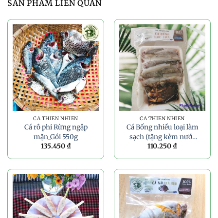
SẢN PHẨM LIÊN QUAN
CÁ THIÊN NHIÊN
CÁ THIÊN NHIÊN
Cá rô phi Rừng ngập
Cá Bống nhiều loại làm
mặn_Gói 550g
sạch (tặng kèm nước
135.450
₫
110.250
₫
kho quẹt) _Gói 300g