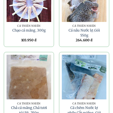
CÁ THIÊN NHIÊN
CÁ THIÊN NHIÊN
Chạo cá măng_300g
Cá nâu Nước lợ_Gói
550g
103.950
₫
264.600
₫
CÁ THIÊN NHIÊN
CÁ THIÊN NHIÊN
Chả cá măng_Chả tươi
Cá chẽm Nước lợ
túi PA_250g
phile_Cắt miếng _Gói