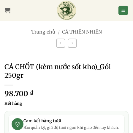
Bỏ
qua
nội
dung
Trang chủ
/
CÁ THIÊN NHIÊN
CÁ CHỐT (kèm nước sốt kho)_Gói
250gr
98.700
₫
Hết hàng
Cam kết hàng tươi
Bảo quản kỹ, giữ độ tươi ngon khi giao đến tay khách.