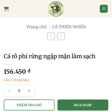
Bỏ
qua
nội
dung
Trang chủ
/
CÁ THIÊN NHIÊN
Cá rô phi rừng ngập mặn làm sạch
156.450
₫
Còn 5 trong kho
Cá rô phi rừng ngập mặn làm sạch số lượng
THÊM VÀO GIỎ
MUA NGAY