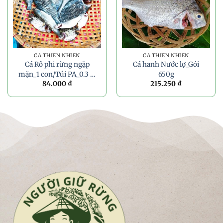
CÁ THIÊN NHIÊN
CÁ THIÊN NHIÊN
Cá Rô phi rừng ngặp
Cá hanh Nước lợ_Gói
mặn_1 con/Túi PA_0.3 –
650g
84.000
₫
215.250
₫
0.4kg