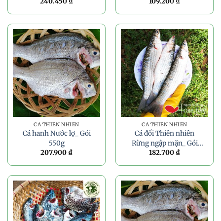
240.450
₫
109.200
₫
CÁ THIÊN NHIÊN
CÁ THIÊN NHIÊN
Cá hanh Nước lợ_ Gói
Cá đối Thiên nhiên
550g
Rừng ngập mặn_ Gói
207.900
₫
182.700
₫
550g