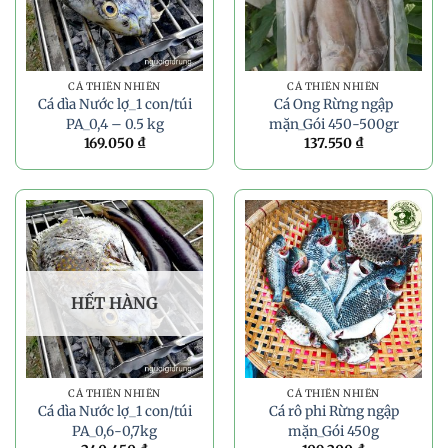
CÁ THIÊN NHIÊN
CÁ THIÊN NHIÊN
Cá dìa Nước lợ_1 con/túi
Cá Ong Rừng ngập
PA_0,4 – 0.5 kg
mặn_Gói 450-500gr
169.050
₫
137.550
₫
HẾT HÀNG
CÁ THIÊN NHIÊN
CÁ THIÊN NHIÊN
Cá dìa Nước lợ_1 con/túi
Cá rô phi Rừng ngập
PA_0,6-0,7kg
mặn_Gói 450g