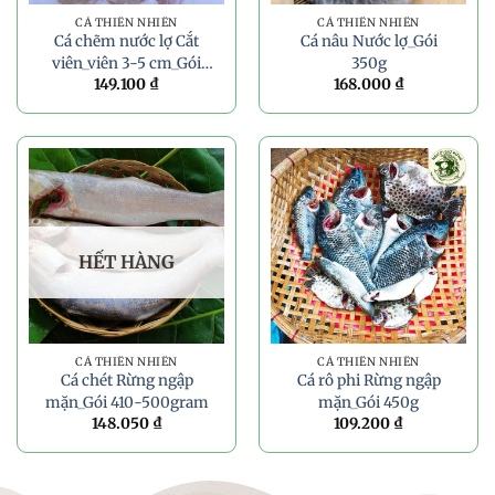
CÁ THIÊN NHIÊN
CÁ THIÊN NHIÊN
Cá chẽm nước lợ Cắt
Cá nâu Nước lợ_Gói
viên_viên 3-5 cm_Gói
350g
149.100
₫
168.000
₫
300g
HẾT HÀNG
CÁ THIÊN NHIÊN
CÁ THIÊN NHIÊN
Cá chét Rừng ngập
Cá rô phi Rừng ngập
mặn_Gói 410-500gram
mặn_Gói 450g
148.050
₫
109.200
₫