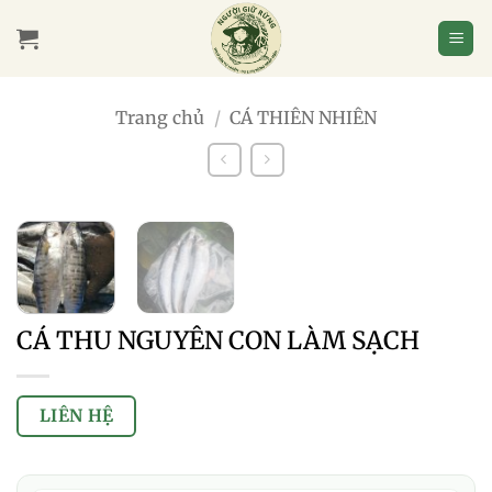
Bỏ
qua
nội
dung
Trang chủ
/
CÁ THIÊN NHIÊN
CÁ THU NGUYÊN CON LÀM SẠCH
LIÊN HỆ