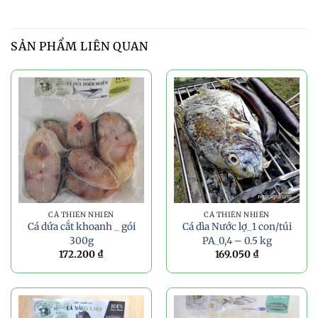
SẢN PHẨM LIÊN QUAN
CÁ THIÊN NHIÊN
CÁ THIÊN NHIÊN
Cá dứa cắt khoanh _ gói
Cá dìa Nước lợ_1 con/túi
300g
PA_0,4 – 0.5 kg
172.200
₫
169.050
₫