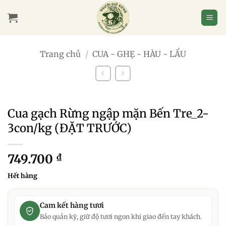
Bỏ
qua
nội
dung
Trang chủ
/
CUA - GHẸ - HÀU - LẨU
Cua gạch Rừng ngập mặn Bến Tre_2-
3con/kg (ĐẶT TRƯỚC)
749.700
₫
Hết hàng
Cam kết hàng tươi
Bảo quản kỹ, giữ độ tươi ngon khi giao đến tay khách.