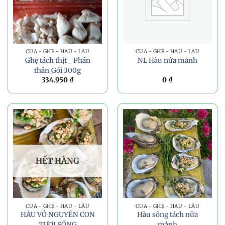
CUA - GHẸ - HÀU - LẨU
CUA - GHẸ - HÀU - LẨU
Ghẹ tách thịt _ Phần
NL Hàu nửa mảnh
thân_Gói 300g
334.950
₫
0
₫
HẾT HÀNG
CUA - GHẸ - HÀU - LẨU
CUA - GHẸ - HÀU - LẨU
HÀU VỎ NGUYÊN CON
Hàu sông tách nửa
TƯƠI SỐNG
mảnh