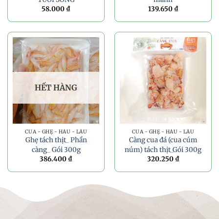
58.000
₫
139.650
₫
HẾT HÀNG
CUA - GHẸ - HÀU - LẨU
CUA - GHẸ - HÀU - LẨU
Ghẹ tách thịt_ Phần
Càng cua đá (cua cúm
càng_ Gói 300g
núm) tách thịt_Gói 300g
386.400
₫
320.250
₫