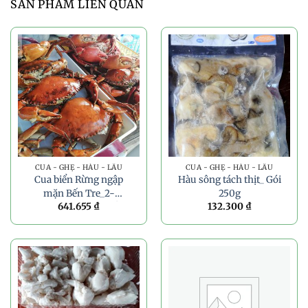
SẢN PHẨM LIÊN QUAN
CUA - GHẸ - HÀU - LẨU
CUA - GHẸ - HÀU - LẨU
Cua biển Rừng ngập
Hàu sông tách thịt_ Gói
mặn Bến Tre_2-
250g
641.655
₫
132.300
₫
3con/kg (ĐẶT TRƯỚC)