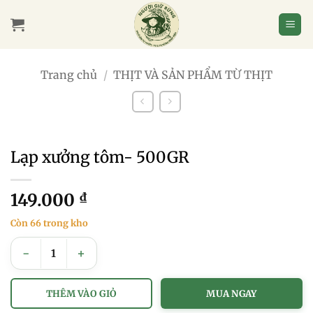
Bỏ
qua
nội
dung
Trang chủ
/
THỊT VÀ SẢN PHẨM TỪ THỊT
Lạp xưởng tôm- 500GR
149.000
₫
Còn 66 trong kho
Lạp xưởng tôm- 500GR số lượng
THÊM VÀO GIỎ
MUA NGAY