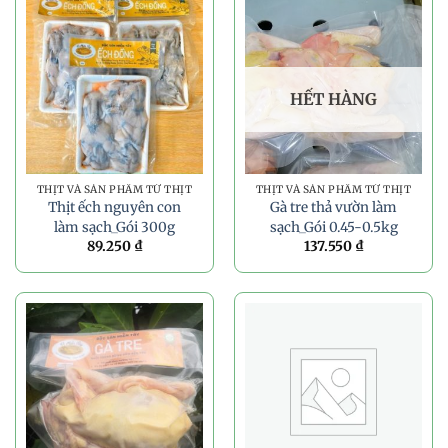
HẾT HÀNG
THỊT VÀ SẢN PHẨM TỪ THỊT
THỊT VÀ SẢN PHẨM TỪ THỊT
Thịt ếch nguyên con
Gà tre thả vườn làm
làm sạch_Gói 300g
sạch_Gói 0.45-0.5kg
89.250
₫
137.550
₫