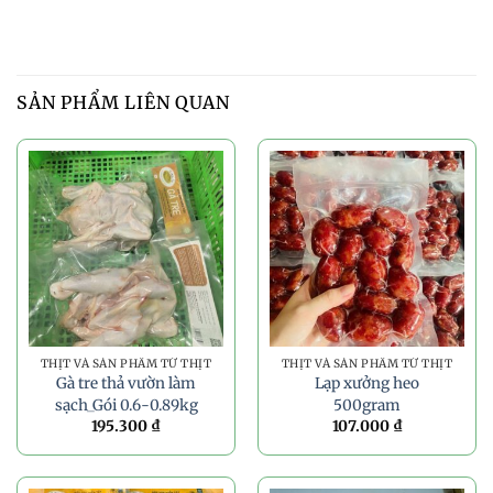
SẢN PHẨM LIÊN QUAN
THỊT VÀ SẢN PHẨM TỪ THỊT
THỊT VÀ SẢN PHẨM TỪ THỊT
Gà tre thả vườn làm
Lạp xưởng heo
sạch_Gói 0.6-0.89kg
500gram
195.300
₫
107.000
₫