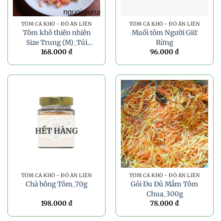
TÔM CÁ KHÔ - ĐỒ ĂN LIỀN
TÔM CÁ KHÔ - ĐỒ ĂN LIỀN
Tôm khô thiên nhiên
Muối tôm Người Giữ
Size Trung (M)_Túi
Rừng
168.000
₫
96.000
₫
100g
HẾT HÀNG
TÔM CÁ KHÔ - ĐỒ ĂN LIỀN
TÔM CÁ KHÔ - ĐỒ ĂN LIỀN
Chà bông Tôm_70g
Gỏi Đu Đủ Mắm Tôm
Chua_300g
198.000
₫
78.000
₫