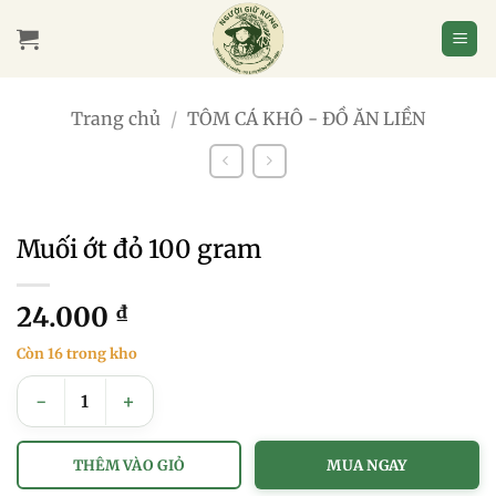
Bỏ
qua
nội
dung
Trang chủ
/
TÔM CÁ KHÔ - ĐỒ ĂN LIỀN
Muối ớt đỏ 100 gram
24.000
₫
Còn 16 trong kho
Muối ớt đỏ 100 gram số lượng
THÊM VÀO GIỎ
MUA NGAY