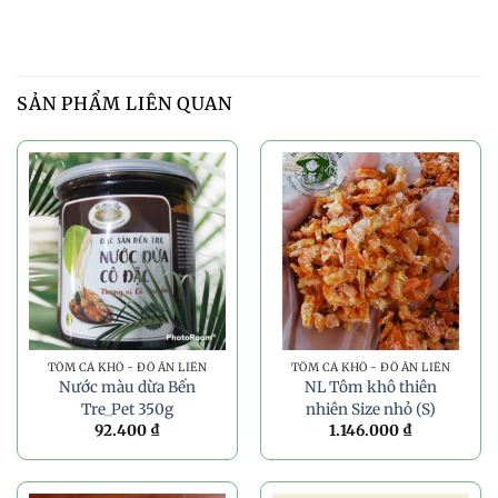
SẢN PHẨM LIÊN QUAN
TÔM CÁ KHÔ - ĐỒ ĂN LIỀN
TÔM CÁ KHÔ - ĐỒ ĂN LIỀN
Nước màu dừa Bến
NL Tôm khô thiên
Tre_Pet 350g
nhiên Size nhỏ (S)
92.400
₫
1.146.000
₫