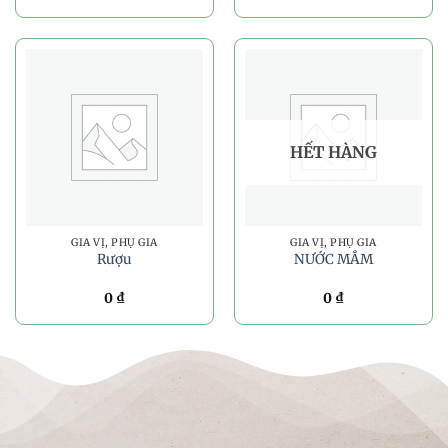
HẾT HÀNG
GIA VỊ, PHỤ GIA
GIA VỊ, PHỤ GIA
Rượu
NƯỚC MẮM
0
₫
0
₫