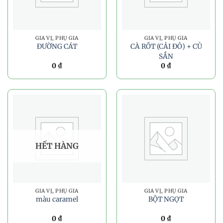
GIA VỊ, PHỤ GIA
GIA VỊ, PHỤ GIA
ĐƯỜNG CÁT
CÀ RỐT (CẢI ĐỎ) + CỦ
SẮN
0
₫
0
₫
HẾT HÀNG
GIA VỊ, PHỤ GIA
GIA VỊ, PHỤ GIA
màu caramel
BỘT NGỌT
0
₫
0
₫