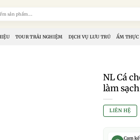
HIỆU
TOUR TRẢI NGHIỆM
DỊCH VỤ LƯU TRÚ
ẨM THỰC
NL Cá c
làm sạch
LIÊN HỆ
Cam kế