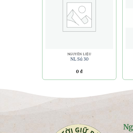
NGUYÊN LIỆU
NL Sú 30
0
₫
Ng