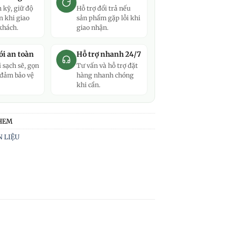
 kỹ, giữ độ
Hỗ trợ đổi trả nếu
n khi giao
sản phẩm gặp lỗi khi
khách.
giao nhận.
i an toàn
Hỗ trợ nhanh 24/7
 sạch sẽ, gọn
Tư vấn và hỗ trợ đặt
 đảm bảo vệ
hàng nhanh chóng
khi cần.
HEM
 LIỆU