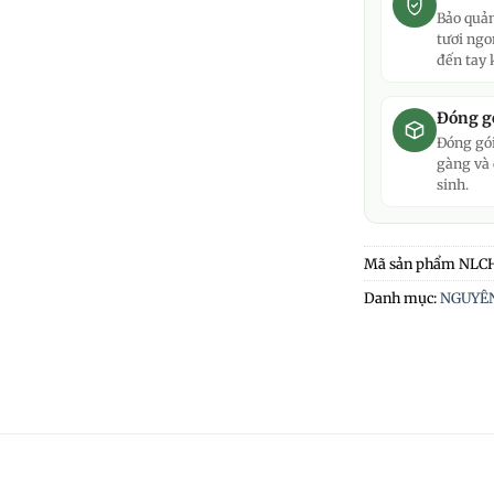
Bảo quản
tươi ngo
đến tay 
Đóng gó
Đóng gói
gàng và
sinh.
Mã sản phẩm
NLC
Danh mục:
NGUYÊN