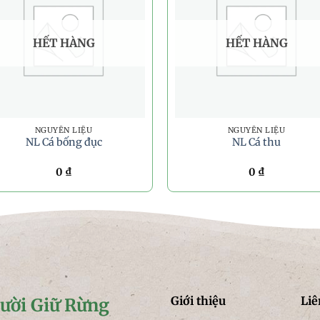
HẾT HÀNG
HẾT HÀNG
NGUYÊN LIỆU
NGUYÊN LIỆU
NL Cá bống đục
NL Cá thu
0
₫
0
₫
Giới thiệu
Liê
ười Giữ Rừng