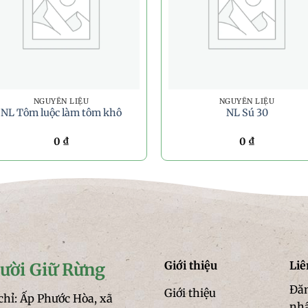
NGUYÊN LIỆU
NGUYÊN LIỆU
NL Tôm luộc làm tôm khô
NL Sú 30
0
₫
0
₫
Giới thiệu
Liê
ười Giữ Rừng
Đăn
Giới thiệu
chỉ: Ấp Phước Hòa, xã
nh