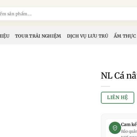
HIỆU
TOUR TRẢI NGHIỆM
DỊCH VỤ LƯU TRÚ
ẨM THỰC
NL Cá n
LIÊN HỆ
Cam kế
Bảo quản