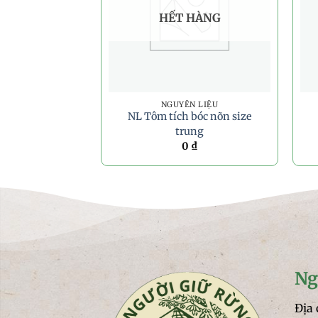
HẾT HÀNG
NGUYÊN LIỆU
NL Tôm tích bóc nõn size
trung
0
₫
Ng
Địa 