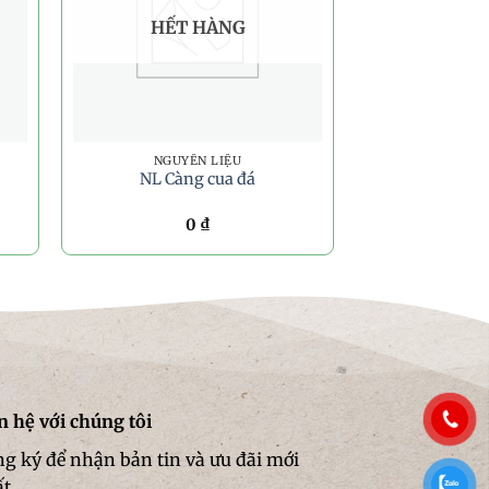
HẾT HÀNG
NGUYÊN LIỆU
NL Càng cua đá
0
₫
n hệ với chúng tôi
g ký để nhận bản tin và ưu đãi mới
ất