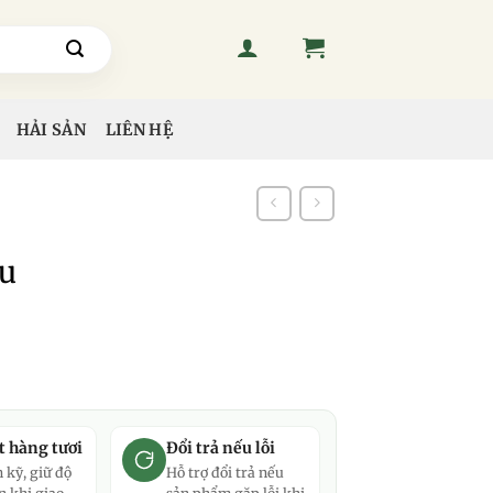
HẢI SẢN
LIÊN HỆ
âu
t hàng tươi
Đổi trả nếu lỗi
 kỹ, giữ độ
Hỗ trợ đổi trả nếu