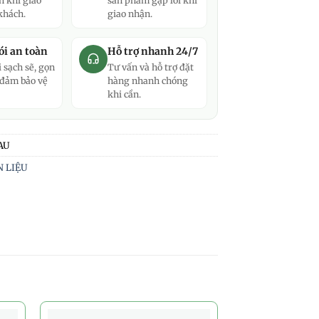
n khi giao
sản phẩm gặp lỗi khi
khách.
giao nhận.
i an toàn
Hỗ trợ nhanh 24/7
 sạch sẽ, gọn
Tư vấn và hỗ trợ đặt
 đảm bảo vệ
hàng nhanh chóng
khi cần.
AU
 LIỆU