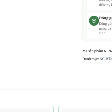
tươi ngo
đến tay 
Đóng gó
Đóng gói
gàng và
sinh.
Mã sản phẩm
NLN
Danh mục:
NGUYÊN