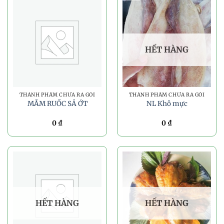
HẾT HÀNG
THÀNH PHẨM CHƯA RA GÓI
THÀNH PHẨM CHƯA RA GÓI
MẮM RUỐC SẢ ỚT
NL Khô mực
0
₫
0
₫
HẾT HÀNG
HẾT HÀNG