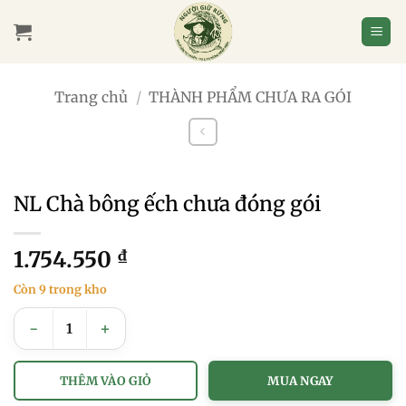
Bỏ
qua
nội
dung
Trang chủ
/
THÀNH PHẨM CHƯA RA GÓI
NL Chà bông ếch chưa đóng gói
1.754.550
₫
Còn 9 trong kho
NL Chà bông ếch chưa đóng gói số lượng
THÊM VÀO GIỎ
MUA NGAY