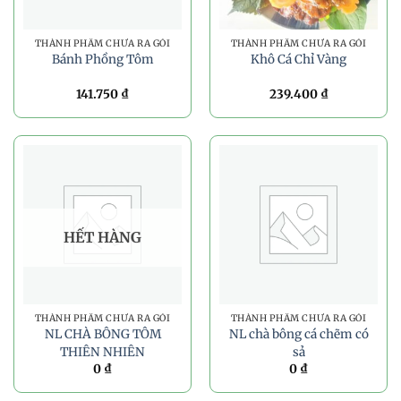
THÀNH PHẨM CHƯA RA GÓI
THÀNH PHẨM CHƯA RA GÓI
Bánh Phồng Tôm
Khô Cá Chỉ Vàng
141.750
₫
239.400
₫
HẾT HÀNG
THÀNH PHẨM CHƯA RA GÓI
THÀNH PHẨM CHƯA RA GÓI
NL CHÀ BÔNG TÔM
NL chà bông cá chẽm có
THIÊN NHIÊN
sả
0
₫
0
₫