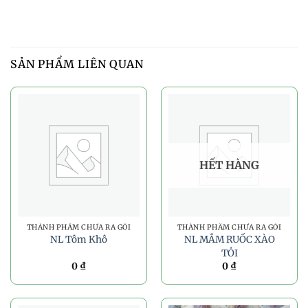
SẢN PHẨM LIÊN QUAN
HẾT HÀNG
THÀNH PHẨM CHƯA RA GÓI
THÀNH PHẨM CHƯA RA GÓI
NL Tôm Khô
NL MẮM RUỐC XÀO
TỎI
0
₫
0
₫