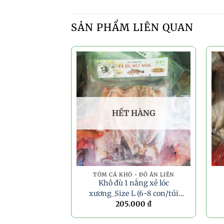
SẢN PHẨM LIÊN QUAN
HẾT HÀNG
TÔM CÁ KHÔ - ĐỒ ĂN LIỀN
Khô đù 1 nắng xẻ lóc
xương_Size L (6-8 con/túi
205.000
₫
PA)_500g