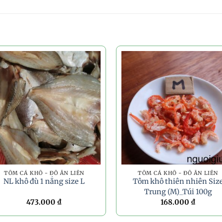
TÔM CÁ KHÔ - ĐỒ ĂN LIỀN
TÔM CÁ KHÔ - ĐỒ ĂN LIỀN
NL khô đù 1 nắng size L
Tôm khô thiên nhiên Siz
Trung (M)_Túi 100g
473.000
₫
168.000
₫