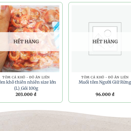
HẾT HÀNG
HẾT HÀNG
TÔM CÁ KHÔ - ĐỒ ĂN LIỀN
TÔM CÁ KHÔ - ĐỒ ĂN LIỀN
ôm khô thiên nhiên size lớn
Muối tôm Người Giữ Rừn
(L)_Gói 100g
203.000
₫
96.000
₫