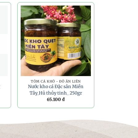
TÔM CÁ KHÔ - ĐỒ ĂN LIỀN
g
Nước kho cá Đặc sản Miền
Tây_Hủ thủy tinh_ 250gr
65.100
₫