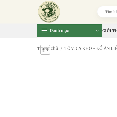
Bỏ
qua
Tìm
kiếm:
nội
dung
Danh mục
GIỚI T
Trang chủ
/
TÔM CÁ KHÔ - ĐỒ ĂN LI