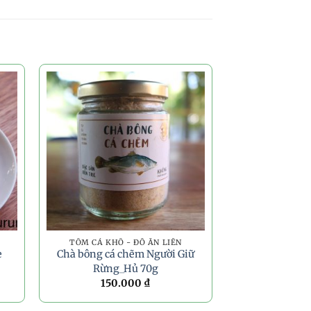
TÔM CÁ KHÔ - ĐỒ ĂN LIỀN
e
Chà bông cá chẽm Người Giữ
Rừng_Hủ 70g
150.000
₫