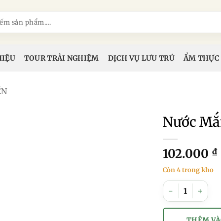
HIỆU
TOUR TRẢI NGHIỆM
DỊCH VỤ LƯU TRÚ
ẨM THỰC
ỀN
Nước Mắ
102.000
₫
Còn 4 trong kho
Nước Mắm Rươi_
THÊM VÀ