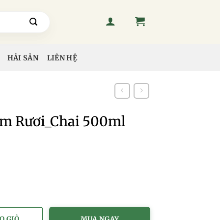
HẢI SẢN
LIÊN HỆ
m Rươi_Chai 500ml
Chai 500ml số lượng
O GIỎ
MUA NGAY