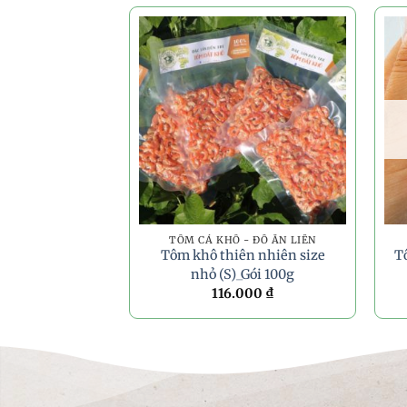
TÔM CÁ KHÔ - ĐỒ ĂN LIỀN
Tôm khô thiên nhiên size
T
nhỏ (S)_Gói 100g
116.000
₫