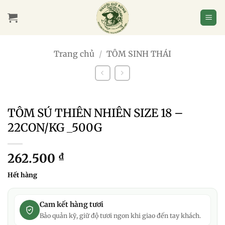
Bỏ
qua
nội
dung
Trang chủ
/
TÔM SINH THÁI
TÔM SÚ THIÊN NHIÊN SIZE 18 –
22CON/KG _500G
262.500
₫
Hết hàng
Cam kết hàng tươi
Bảo quản kỹ, giữ độ tươi ngon khi giao đến tay khách.