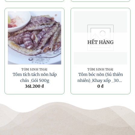
HẾT HÀNG
TÔM SINH THÁI
TÔM SINH THÁI
Tôm tích tách nõn hấp
Tôm bóc nõn (Sú thiên
chín _Gói 500g
nhiên)_Khay xốp _300g
361.200
₫
0
₫
Nhà hàng