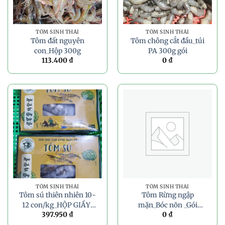
TÔM SINH THÁI
TÔM SINH THÁI
Tôm đất nguyên
Tôm chông cắt đầu_túi
con_Hộp 300g
PA 300g gói
113.400
₫
0
₫
TÔM SINH THÁI
TÔM SINH THÁI
Tôm sú thiên nhiên 10-
Tôm Rừng ngập
12 con/kg_HỘP GIẤY_
mặn_Bóc nõn _Gói
397.950
₫
0
₫
500g
500G(nhà hàng)