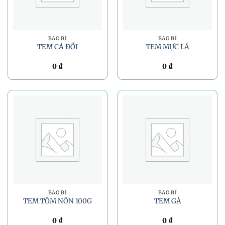
BAO BÌ
BAO BÌ
TEM CÁ ĐỐI
TEM MỰC LÁ
0
₫
0
₫
BAO BÌ
BAO BÌ
TEM TÔM NÕN 100G
TEM GÀ
0
₫
0
₫