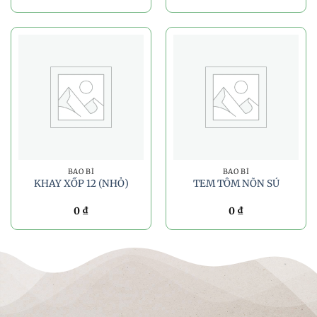
BAO BÌ
BAO BÌ
KHAY XỐP 12 (NHỎ)
TEM TÔM NÕN SÚ
0
₫
0
₫