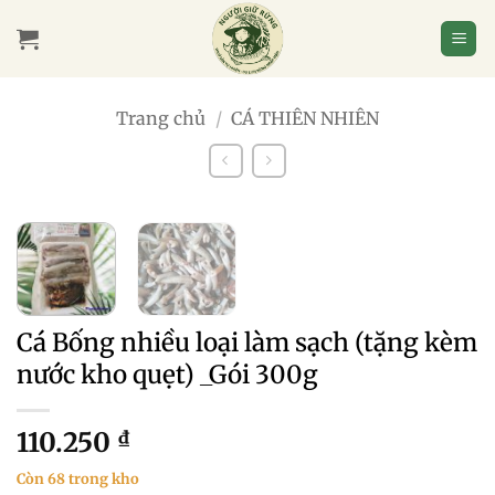
Bỏ
qua
nội
dung
Trang chủ
/
CÁ THIÊN NHIÊN
Cá Bống nhiều loại làm sạch (tặng kèm
nước kho quẹt) _Gói 300g
110.250
₫
Còn 68 trong kho