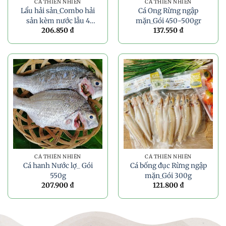
CÁ THIÊN NHIÊN
CÁ THIÊN NHIÊN
Lẩu hải sản_Combo hải
Cá Ong Rừng ngập
sản kèm nước lẫu 4
mặn_Gói 450-500gr
206.850
₫
137.550
₫
người ăn_500g
CÁ THIÊN NHIÊN
CÁ THIÊN NHIÊN
Cá hanh Nước lợ_ Gói
Cá bống đục Rừng ngập
550g
mặn_Gói 300g
207.900
₫
121.800
₫