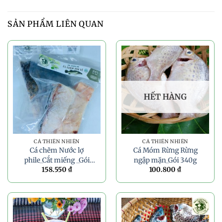
SẢN PHẨM LIÊN QUAN
HẾT HÀNG
CÁ THIÊN NHIÊN
CÁ THIÊN NHIÊN
Cá chẽm Nước lợ
Cá Móm Rừng Rừng
phile_Cắt miếng _Gói
ngập mặn_Gói 340g
158.550
₫
100.800
₫
350g