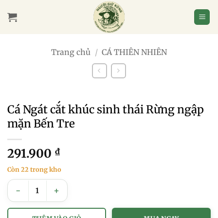
Bỏ
qua
nội
dung
Trang chủ
/
CÁ THIÊN NHIÊN
Cá Ngát cắt khúc sinh thái Rừng ngập
mặn Bến Tre
291.900
₫
Còn 22 trong kho
Cá Ngát cắt khúc sinh thái Rừng ngập mặn Bến Tre số lượng