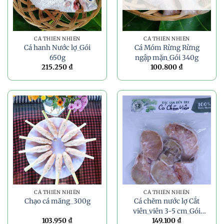
CÁ THIÊN NHIÊN
CÁ THIÊN NHIÊN
Cá hanh Nước lợ_Gói
Cá Móm Rừng Rừng
650g
ngập mặn_Gói 340g
215.250
₫
100.800
₫
CÁ THIÊN NHIÊN
CÁ THIÊN NHIÊN
Chạo cá măng_300g
Cá chẽm nước lợ Cắt
viên_viên 3-5 cm_Gói
103.950
₫
149.100
₫
300g