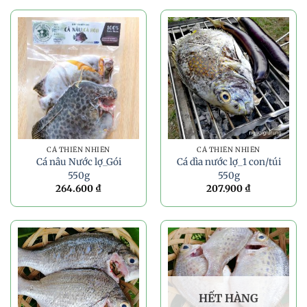
CÁ THIÊN NHIÊN
CÁ THIÊN NHIÊN
Cá nâu Nước lợ_Gói
Cá dìa nước lợ_1 con/túi
550g
550g
264.600
₫
207.900
₫
HẾT HÀNG