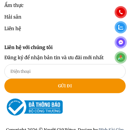
Ẩm thực
Hải sản
Liên hệ
Liên hệ với chúng tôi
Đăng ký để nhận bản tin và ưu đãi mới nhất