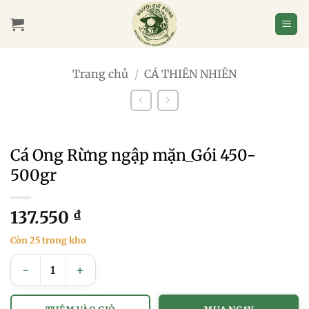
Bỏ
qua
nội
dung
Trang chủ
/
CÁ THIÊN NHIÊN
Cá Ong Rừng ngập mặn_Gói 450-
500gr
137.550
₫
Còn 25 trong kho
Cá Ong Rừng ngập mặn_Gói 450-500gr số lượng