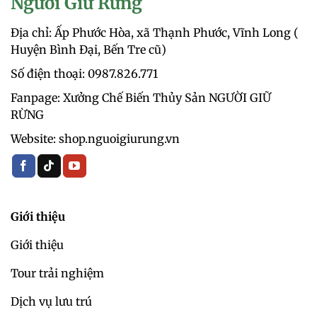
Người Giữ Rừng
Địa chỉ: Ấp Phước Hòa, xã Thạnh Phước, Vĩnh Long (
Huyện Bình Đại, Bến Tre cũ)
Số điện thoại: 0987.826.771‬
Fanpage: Xưởng Chế Biến Thủy Sản NGƯỜI GIỮ
RỪNG
Website: shop.nguoigiurung.vn
Giới thiệu
Giới thiệu
Tour trải nghiệm
Dịch vụ lưu trú