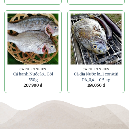
CÁ THIÊN NHIÊN
CÁ THIÊN NHIÊN
Cá hanh Nước lợ_ Gói
Cá dìa Nước lợ_1 con/túi
550g
PA_0,4 – 0.5 kg
207.900
₫
169.050
₫