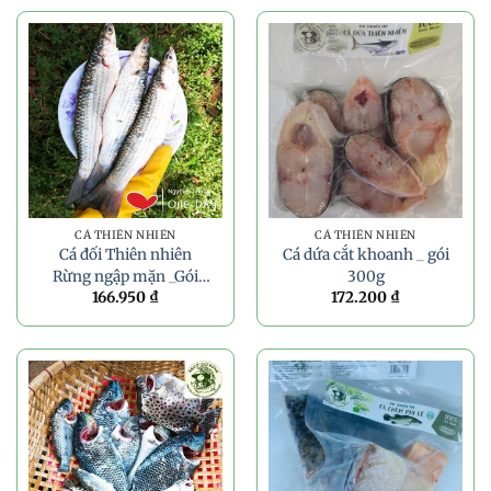
CÁ THIÊN NHIÊN
CÁ THIÊN NHIÊN
Cá đối Thiên nhiên
Cá dứa cắt khoanh _ gói
Rừng ngập mặn _Gói
300g
166.950
₫
172.200
₫
450g