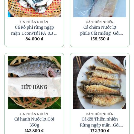
CÁ THIÊN NHIÊN
CÁ THIÊN NHIÊN
Cá Rô phi rừng ngặp
Cá chẽm Nước lợ
mặn_1 con/Túi PA_0.3 –
phile_Cắt miếng _Gói
84.000
₫
158.550
₫
0.4kg
350g
HẾT HÀNG
CÁ THIÊN NHIÊN
CÁ THIÊN NHIÊN
Cá hanh Nước lợ_Gói
Cá đối Thiên nhiên
350g
Rừng ngập mặn _Gói
142.800
₫
132.300
₫
350g