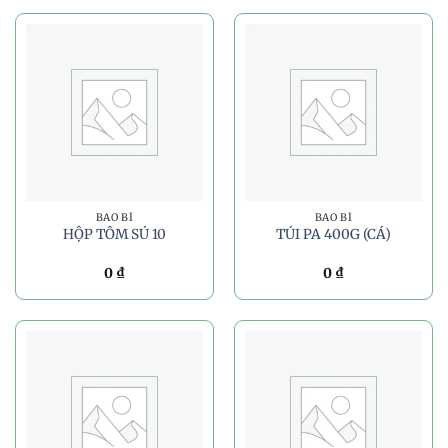
BAO BÌ
BAO BÌ
HỘP TÔM SÚ 10
TÚI PA 400G (CÁ)
0
₫
0
₫