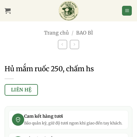
Bỏ
qua
nội
dung
Trang chủ
/
BAO BÌ
Hủ mắm ruốc 250, chấm hs
LIÊN HỆ
Cam kết hàng tươi
Bảo quản kỹ, giữ độ tươi ngon khi giao đến tay khách.