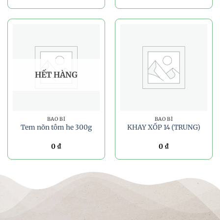
HẾT HÀNG
BAO BÌ
BAO BÌ
Tem nõn tôm he 300g
KHAY XỐP 14 (TRUNG)
0
₫
0
₫