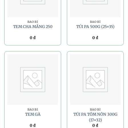
BAO BÌ
BAO BÌ
TEM CHA MĂNG 250
TÚI PA 500G (25×35)
0
₫
0
₫
BAO BÌ
BAO BÌ
TEM GÀ
TÚI PA TÔM NÕN 300G
(17×32)
0
₫
0
₫