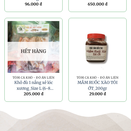
96.000
₫
650.000
₫
HẾT HÀNG
TÔM CÁ KHÔ - ĐỒ ĂN LIỀN
TÔM CÁ KHÔ - ĐỒ ĂN LIỀN
Khô đù 1 nắng xẻ lóc
MẮM RUỐC XÀO TỎI
xương_Size L (6-8
ỚT_200gr
205.000
₫
29.000
₫
con/túi PA)_500g