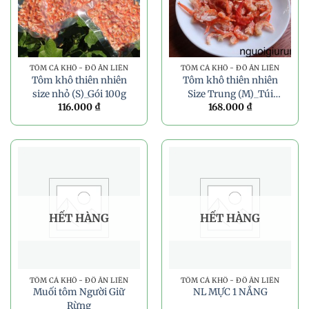
TÔM CÁ KHÔ - ĐỒ ĂN LIỀN
TÔM CÁ KHÔ - ĐỒ ĂN LIỀN
Tôm khô thiên nhiên
Tôm khô thiên nhiên
size nhỏ (S)_Gói 100g
Size Trung (M)_Túi
116.000
₫
168.000
₫
100g
HẾT HÀNG
HẾT HÀNG
TÔM CÁ KHÔ - ĐỒ ĂN LIỀN
TÔM CÁ KHÔ - ĐỒ ĂN LIỀN
Muối tôm Người Giữ
NL MỰC 1 NẮNG
Rừng