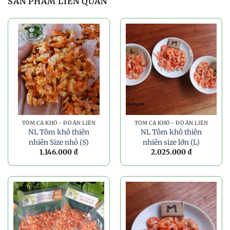
SẢN PHẨM LIÊN QUAN
TÔM CÁ KHÔ - ĐỒ ĂN LIỀN
TÔM CÁ KHÔ - ĐỒ ĂN LIỀN
NL Tôm khô thiên
NL Tôm khô thiên
nhiên Size nhỏ (S)
nhiên size lớn (L)
1.146.000
₫
2.025.000
₫