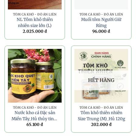
TÔM CÁ KHÔ - ĐỒ ĂN LIỀN
TÔM CÁ KHÔ - ĐỒ ĂN LIỀN
NL Tôm khô thiên
Muối tôm Người Giữ
nhiên size lớn (L)
Rừng
2.025.000
₫
96.000
₫
HẾT HÀNG
TÔM CÁ KHÔ - ĐỒ ĂN LIỀN
TÔM CÁ KHÔ - ĐỒ ĂN LIỀN
Nước kho cá Đặc sản
Tôm khô thiên nhiên
Miền Tây_Hủ thủy tinh_
Size Trung (M)_Hủ 120g
65.100
₫
202.000
₫
250gr