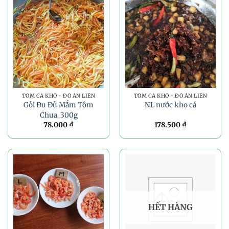
TÔM CÁ KHÔ - ĐỒ ĂN LIỀN
TÔM CÁ KHÔ - ĐỒ ĂN LIỀN
Gỏi Đu Đủ Mắm Tôm
NL nước kho cá
Chua_300g
78.000
₫
178.500
₫
HẾT HÀNG