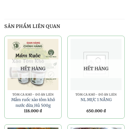
SẢN PHẨM LIÊN QUAN
HẾT HÀNG
HẾT HÀNG
TÔM CÁ KHÔ - ĐỒ ĂN LIỀN
TÔM CÁ KHÔ - ĐỒ ĂN LIỀN
Mắm ruốc xào tôm khô
NL MỰC 1 NẮNG
nước dừa_Hủ 500g
118.000
₫
650.000
₫