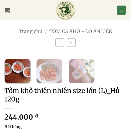
Bỏ
qua
nội
dung
Trang chủ
/
TÔM CÁ KHÔ - ĐỒ ĂN LIỀN
Tôm khô thiên nhiên size lớn (L)_Hủ
120g
244.000
₫
Hết hàng