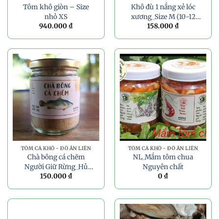
Tôm khô giòn – Size
Khô đù 1 nắng xẻ lóc
nhỏ XS
xương_Size M (10-12
940.000
₫
158.000
₫
con/túi PA)_500g
TÔM CÁ KHÔ - ĐỒ ĂN LIỀN
TÔM CÁ KHÔ - ĐỒ ĂN LIỀN
Chà bông cá chẽm
NL_Mắm tôm chua
Người Giữ Rừng_Hủ
Nguyên chất
150.000
₫
0
₫
70g