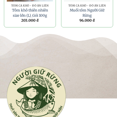
TÔM CÁ KHÔ - ĐỒ ĂN LIỀN
TÔM CÁ KHÔ - ĐỒ ĂN LIỀN
Tôm khô thiên nhiên
Muối tôm Người Giữ
size lớn (L)_Gói 100g
Rừng
203.000
₫
96.000
₫