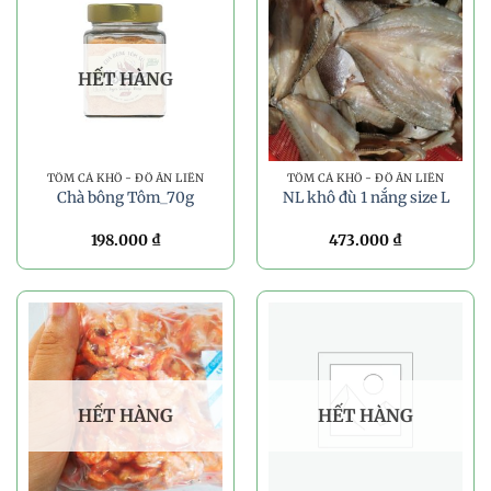
HẾT HÀNG
TÔM CÁ KHÔ - ĐỒ ĂN LIỀN
TÔM CÁ KHÔ - ĐỒ ĂN LIỀN
Chà bông Tôm_70g
NL khô đù 1 nắng size L
198.000
₫
473.000
₫
HẾT HÀNG
HẾT HÀNG