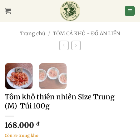
Bỏ
qua
nội
dung
Trang chủ
/
TÔM CÁ KHÔ - ĐỒ ĂN LIỀN
Tôm khô thiên nhiên Size Trung
(M)_Túi 100g
168.000
₫
Còn 35 trong kho