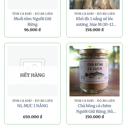
TÔM CÁ KHÔ - ĐỒ ĂN LIỀN
TÔM CÁ KHÔ - ĐỒ ĂN LIỀN
Muối tôm Người Giữ
Khô đù 1 nắng xẻ lóc
Rừng
xương_Size M (10-12
96.000
₫
158.000
₫
con/túi PA)_500g
HẾT HÀNG
TÔM CÁ KHÔ - ĐỒ ĂN LIỀN
TÔM CÁ KHÔ - ĐỒ ĂN LIỀN
NL MỰC 1 NẮNG
Chà bông cá chẽm
Người Giữ Rừng_Hủ
650.000
₫
150.000
₫
70g