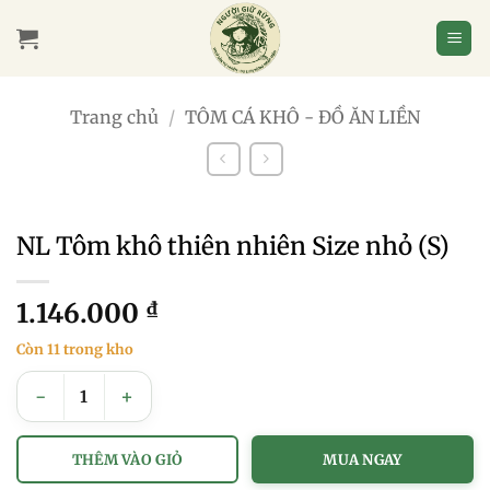
Bỏ
qua
nội
dung
Trang chủ
/
TÔM CÁ KHÔ - ĐỒ ĂN LIỀN
NL Tôm khô thiên nhiên Size nhỏ (S)
1.146.000
₫
Còn 11 trong kho
NL Tôm khô thiên nhiên Size nhỏ (S) số lượng
THÊM VÀO GIỎ
MUA NGAY