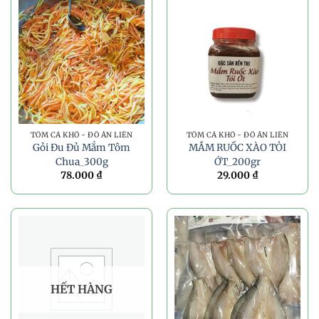
TÔM CÁ KHÔ - ĐỒ ĂN LIỀN
TÔM CÁ KHÔ - ĐỒ ĂN LIỀN
Gỏi Đu Đủ Mắm Tôm
MẮM RUỐC XÀO TỎI
Chua_300g
ỚT_200gr
78.000
₫
29.000
₫
HẾT HÀNG