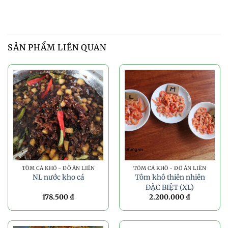
SẢN PHẨM LIÊN QUAN
TÔM CÁ KHÔ - ĐỒ ĂN LIỀN
TÔM CÁ KHÔ - ĐỒ ĂN LIỀN
NL nước kho cá
Tôm khô thiên nhiên
ĐẶC BIỆT (XL)
178.500
₫
2.200.000
₫