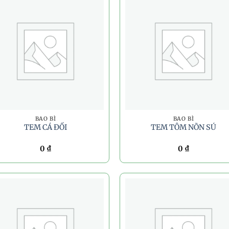
BAO BÌ
BAO BÌ
TEM CÁ ĐỐI
TEM TÔM NÕN SÚ
0
₫
0
₫