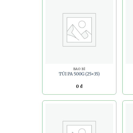
BAO BÌ
TÚI PA 500G (25×35)
0
₫