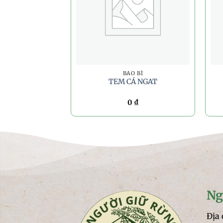
BAO BÌ
TEM CÁ NGAT
0
₫
Ng
Địa 