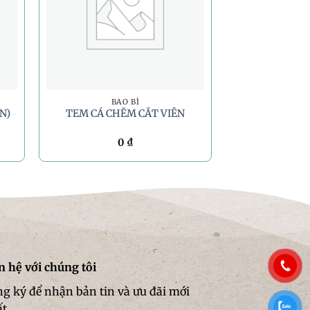
BAO BÌ
N)
TEM CÁ CHẼM CẮT VIÊN
0
₫
n hệ với chúng tôi
g ký để nhận bản tin và ưu đãi mới
ất