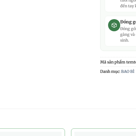
tươi ngo
đến tay 
Đóng gó
Đóng gói
gàng và
sinh.
Mã sản phẩm
temt
Danh mục:
BAO BÌ