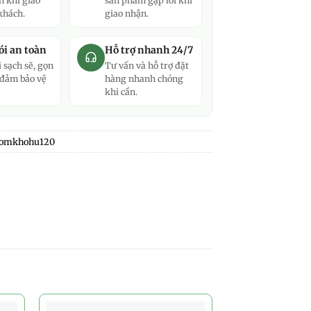
n khi giao
sản phẩm gặp lỗi khi
khách.
giao nhận.
i an toàn
Hỗ trợ nhanh 24/7
 sạch sẽ, gọn
Tư vấn và hỗ trợ đặt
 đảm bảo vệ
hàng nhanh chóng
khi cần.
omkhohu120