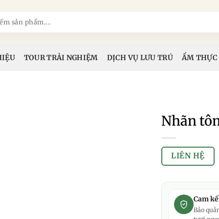
HIỆU
TOUR TRẢI NGHIỆM
DỊCH VỤ LƯU TRÚ
ẨM THỰC
Nhãn tôm
LIÊN HỆ
Cam kế
Bảo quản