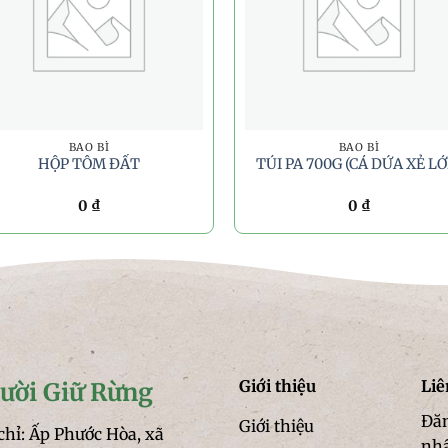
BAO BÌ
BAO BÌ
HỘP TÔM ĐẤT
TÚI PA 700G (CÁ DỨA XẺ LỚ
0
₫
0
₫
Giới thiệu
Liê
ười Giữ Rừng
Đăn
Giới thiệu
chỉ: Ấp Phước Hòa, xã
nh