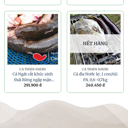
HẾT HÀNG
CÁ THIÊN NHIÊN
CÁ THIÊN NHIÊN
Cá Ngát cắt khúc sinh
Cá dìa Nước lợ_1 con/túi
thái Rừng ngập mặn
PA_0,6-0,7kg
291.900
₫
240.450
₫
Bến Tre