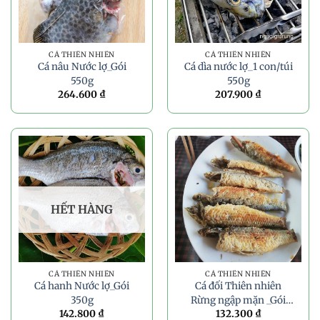
CÁ THIÊN NHIÊN
CÁ THIÊN NHIÊN
Cá nâu Nước lợ_Gói
Cá dìa nước lợ_1 con/túi
550g
550g
264.600
₫
207.900
₫
HẾT HÀNG
CÁ THIÊN NHIÊN
CÁ THIÊN NHIÊN
Cá hanh Nước lợ_Gói
Cá đối Thiên nhiên
350g
Rừng ngập mặn _Gói
142.800
₫
132.300
₫
350g