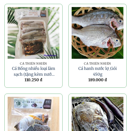
CÁ THIÊN NHIÊN
CÁ THIÊN NHIÊN
Cá Bống nhiều loại làm
Cá hanh nước lợ_Gói
sạch (tặng kèm nước
450g
110.250
₫
189.000
₫
kho quẹt) _Gói 300g