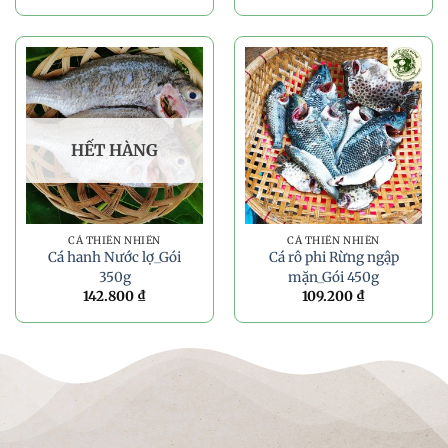
HẾT HÀNG
CÁ THIÊN NHIÊN
CÁ THIÊN NHIÊN
Cá hanh Nước lợ_Gói
Cá rô phi Rừng ngập
350g
mặn_Gói 450g
142.800
₫
109.200
₫