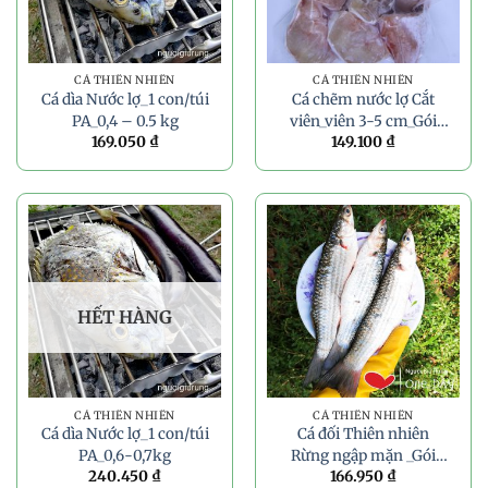
CÁ THIÊN NHIÊN
CÁ THIÊN NHIÊN
Cá dìa Nước lợ_1 con/túi
Cá chẽm nước lợ Cắt
PA_0,4 – 0.5 kg
viên_viên 3-5 cm_Gói
169.050
₫
149.100
₫
300g
HẾT HÀNG
CÁ THIÊN NHIÊN
CÁ THIÊN NHIÊN
Cá dìa Nước lợ_1 con/túi
Cá đối Thiên nhiên
PA_0,6-0,7kg
Rừng ngập mặn _Gói
240.450
₫
166.950
₫
450g