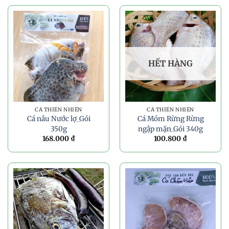
HẾT HÀNG
CÁ THIÊN NHIÊN
CÁ THIÊN NHIÊN
Cá nâu Nước lợ_Gói
Cá Móm Rừng Rừng
350g
ngập mặn_Gói 340g
168.000
₫
100.800
₫