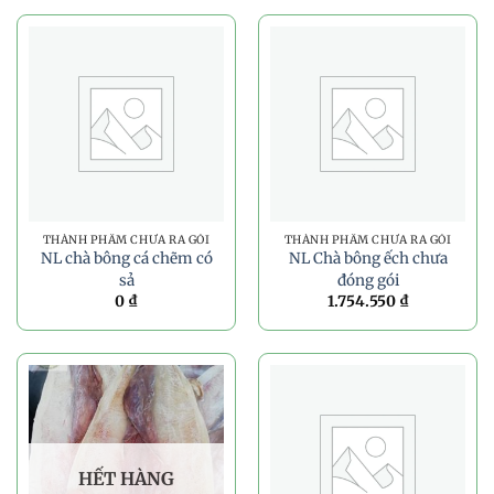
THÀNH PHẨM CHƯA RA GÓI
THÀNH PHẨM CHƯA RA GÓI
NL chà bông cá chẽm có
NL Chà bông ếch chưa
sả
đóng gói
0
₫
1.754.550
₫
HẾT HÀNG