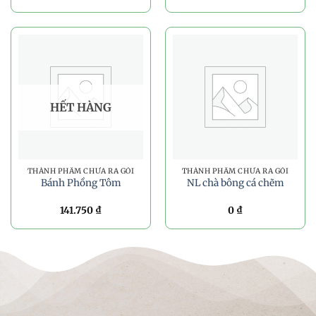
HẾT HÀNG
THÀNH PHẨM CHƯA RA GÓI
THÀNH PHẨM CHƯA RA GÓI
Bánh Phồng Tôm
NL chà bông cá chẽm
141.750
₫
0
₫