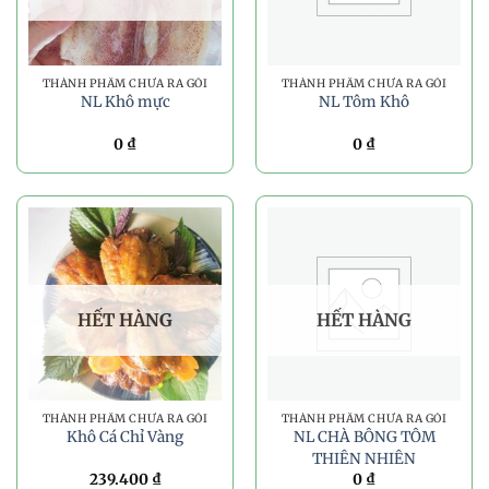
THÀNH PHẨM CHƯA RA GÓI
THÀNH PHẨM CHƯA RA GÓI
NL Khô mực
NL Tôm Khô
0
₫
0
₫
HẾT HÀNG
HẾT HÀNG
THÀNH PHẨM CHƯA RA GÓI
THÀNH PHẨM CHƯA RA GÓI
Khô Cá Chỉ Vàng
NL CHÀ BÔNG TÔM
THIÊN NHIÊN
239.400
₫
0
₫