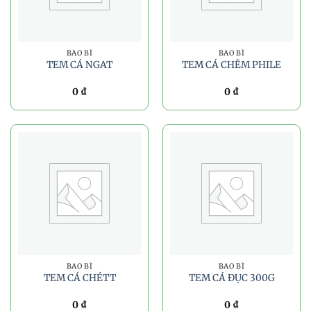
BAO BÌ
BAO BÌ
TEM CÁ NGAT
TEM CÁ CHẼM PHILE
0
₫
0
₫
BAO BÌ
BAO BÌ
TEM CÁ CHÉTT
TEM CÁ ĐỤC 300G
0
₫
0
₫