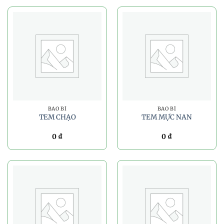
BAO BÌ
BAO BÌ
TEM CHẠO
TEM MỰC NAN
0
₫
0
₫