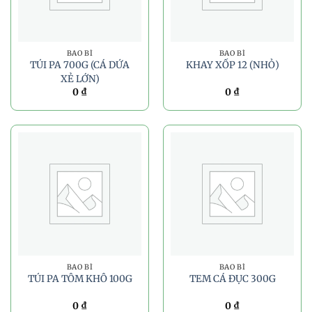
BAO BÌ
BAO BÌ
TÚI PA 700G (CÁ DỨA
KHAY XỐP 12 (NHỎ)
XẺ LỚN)
0
₫
0
₫
BAO BÌ
BAO BÌ
TÚI PA TÔM KHÔ 100G
TEM CÁ ĐỤC 300G
0
₫
0
₫