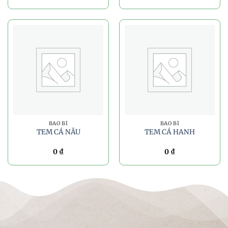
BAO BÌ
BAO BÌ
TEM CÁ NÂU
TEM CÁ HANH
0
₫
0
₫