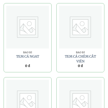
BAO BÌ
BAO BÌ
TEM CÁ NGAT
TEM CÁ CHẼM CẮT
VIÊN
0
₫
0
₫