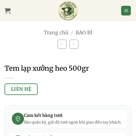
Bỏ
qua
nội
dung
Trang chủ
/
BAO BÌ
Tem lạp xưởng heo 500gr
LIÊN HỆ
Cam kết hàng tươi
Bảo quản kỹ, giữ độ tươi ngon khi giao đến tay khách.