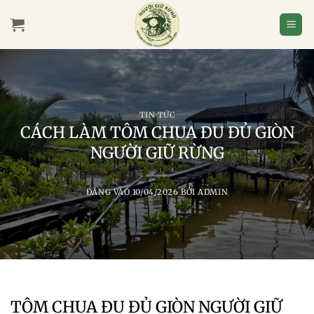
Bỏ
qua
nội
dung
TIN TỨC
CÁCH LÀM TÔM CHUA ĐU ĐỦ GIÒN
NGƯỜI GIỮ RỪNG
ĐĂNG VÀO
10/04/2026
BỞI
ADMIN
TÔM CHUA ĐU ĐỦ GIÒN NGƯỜI GIỮ