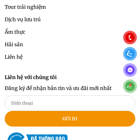
Tour trải nghiệm
Dịch vụ lưu trú
Ẩm thực
Hải sản
Liên hệ
Liên hệ với chúng tôi
Đăng ký để nhận bản tin và ưu đãi mới nhất