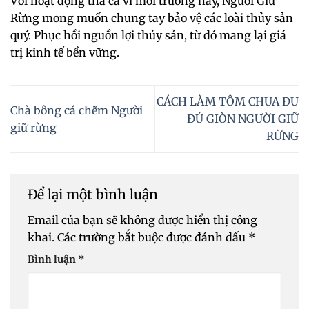
Với hoạt động thả cá vì môi trường này, Người Giữ
Rừng mong muốn chung tay bảo vệ các loài thủy sản
quý. Phục hồi nguồn lợi thủy sản, từ đó mang lại giá
trị kinh tế bền vững.
CÁCH LÀM TÔM CHUA ĐU
Chà bông cá chẽm Người
ĐỦ GIÒN NGƯỜI GIỮ
giữ rừng
RỪNG
Để lại một bình luận
Email của bạn sẽ không được hiển thị công
khai.
Các trường bắt buộc được đánh dấu
*
Bình luận
*