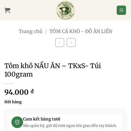
Bỏ
qua
nội
dung
Trang chủ
/
TÔM CÁ KHÔ - ĐỒ ĂN LIỀN
Tôm khô NẤU ĂN – TKxS- Túi
100gram
94.000
₫
Hết hàng
Cam kết hàng tươi
Bảo quản kỹ, giữ độ tươi ngon khi giao đến tay khách.