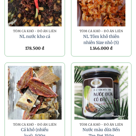
TÔM CÁ KHÔ - ĐỒ ĂN LIỀN
TÔM CÁ KHÔ - ĐỒ ĂN LIỀN
NL nước kho cá
NL Tôm khô thiên
nhiên Size nhỏ (S)
178.500
₫
1.146.000
₫
TÔM CÁ KHÔ - ĐỒ ĂN LIỀN
TÔM CÁ KHÔ - ĐỒ ĂN LIỀN
Cá khô (nhiều
Nước màu dừa Bến
loại)_500g
Tre_Pet 350g