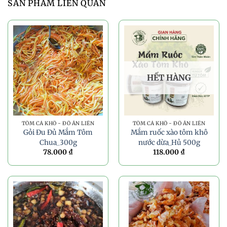
SẢN PHẨM LIÊN QUAN
HẾT HÀNG
TÔM CÁ KHÔ - ĐỒ ĂN LIỀN
TÔM CÁ KHÔ - ĐỒ ĂN LIỀN
Gỏi Đu Đủ Mắm Tôm
Mắm ruốc xào tôm khô
Chua_300g
nước dừa_Hủ 500g
78.000
₫
118.000
₫